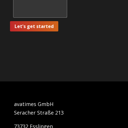
Let's get started
avatimes GmbH
Seracher Straße 213
73732 Esslingen